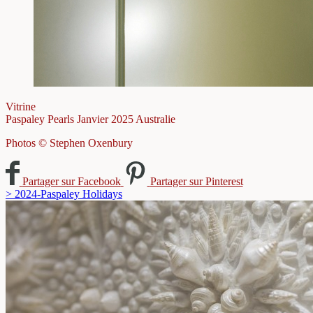
Vitrine
Paspaley Pearls
Janvier 2025
Australie
Photos © Stephen Oxenbury
Partager sur Facebook
Partager sur Pinterest
> 2024-Paspaley Holidays